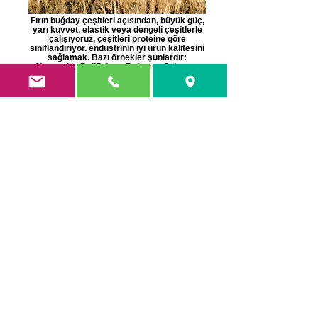
Fırın buğday çeşitleri açısından, büyük güç,
yarı kuvvet, elastik veya dengeli çeşitlerle
çalışıyoruz, çeşitleri proteine ​​göre
sınıflandırıyor. endüstrinin iyi ürün kalitesini
sağlamak. Bazı örnekler şunlardır:
Yaratıcılık, Bullfighter, Bologne, Soisson,
Sarina.
Borges tohumlarının distribütörleriyiz. Hem
orta süreli döngülerde hem de ikinci ürünler
için kısa döngülerde geleneksel ve yüksek
oleik çeşitlerimiz var.