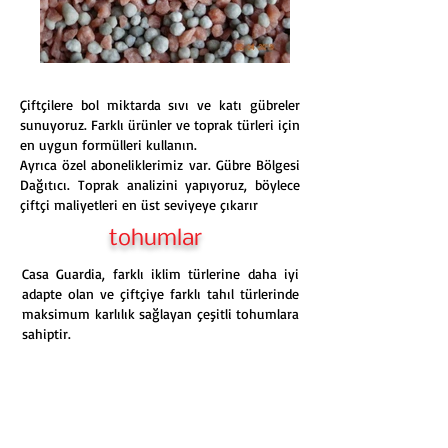
Çiftçilere bol miktarda sıvı ve katı gübreler
sunuyoruz. Farklı ürünler ve toprak türleri için
en uygun formülleri kullanın.
Ayrıca özel aboneliklerimiz var. Gübre Bölgesi
Dağıtıcı. Toprak analizini yapıyoruz, böylece
çiftçi maliyetleri en üst seviyeye çıkarır
tohumlar
Casa Guardia, farklı iklim türlerine daha iyi
adapte olan ve çiftçiye farklı tahıl türlerinde
maksimum karlılık sağlayan çeşitli tohumlara
sahiptir.