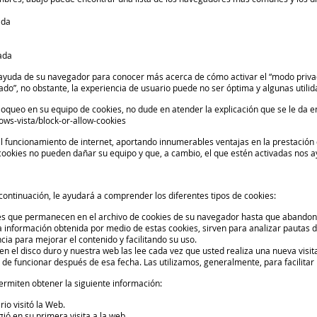
ada
ada
e ayuda de su navegador para conocer más acerca de cómo activar el “modo priva
o”, no obstante, la experiencia de usuario puede no ser óptima y algunas utili
loqueo en su equipo de cookies, no dude en atender la explicación que se le da 
ws-vista/block-or-allow-cookies
 funcionamiento de internet, aportando innumerables ventajas en la prestación de 
ookies no pueden dañar su equipo y que, a cambio, el que estén activadas nos ayu
ontinuación, le ayudará a comprender los diferentes tipos de cookies:
es que permanecen en el archivo de cookies de su navegador hasta que abandon
a información obtenida por medio de estas cookies, sirven para analizar pautas de
ia para mejorar el contenido y facilitando su uso.
 el disco duro y nuestra web las lee cada vez que usted realiza una nueva vis
de funcionar después de esa fecha. Las utilizamos, generalmente, para facilitar 
rmiten obtener la siguiente información:
io visitó la Web.
ió en su primera visita a la web.