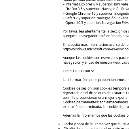
– Internet Explorer 8 y superior: InPrivate
– FireFox 3.5 y superior: Navegación Priv
– Google Chrome 10 y superior: Incógnito
– Safari 2 y superior: Navegación Privada
– Opera 10.5 y superior: Navegación Priv
Por favor, lea atentamente la sección d
aunque su navegador esté en “modo privad
Si necesita más información acerca del b
http://windows.microsoft.com/es-es/windo
Aunque las cookies son esenciales para el
navegación y el uso de nuestra web. Las c
TIPOS DE COOKIES:
La información que le proporcionamos a c
Cookies de sesión: son cookies temporal
registrada en el disco duro del usuario. L
permite proporcionar una mejor experienc
Cookies permanentes: son almacenadas en
expiración determinada. La cookie dejará 
Además le informamos que las cookies pe
Fecha y hora de la última vez que el usuar
Diseño de contenido que el usuario escog