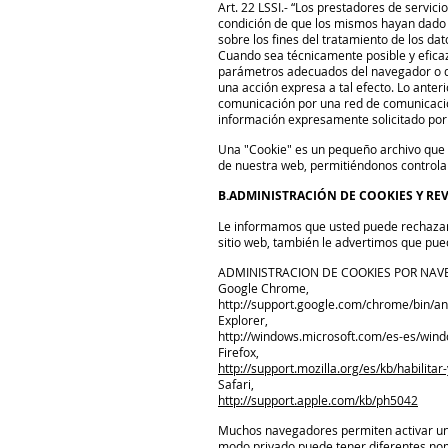
Art. 22 LSSI.- “Los prestadores de servic
condición de que los mismos hayan dado s
sobre los fines del tratamiento de los da
Cuando sea técnicamente posible y eficaz,
parámetros adecuados del navegador o de
una acción expresa a tal efecto. Lo anter
comunicación por una red de comunicacion
información expresamente solicitado por e
Una "Cookie" es un pequeño archivo que s
de nuestra web, permitiéndonos controlar
B.ADMINISTRACIÓN DE COOKIES Y R
Le informamos que usted puede rechazar 
sitio web, también le advertimos que pue
ADMINISTRACION DE COOKIES POR NAV
Google Chrome,
http://support.google.com/chrome/bin/
Explorer,
http://windows.microsoft.com/es-es/win
Firefox,
http://support.mozilla.org/es/kb/habilitar
Safari,
http://support.apple.com/kb/ph5042
Muchos navegadores permiten activar un 
modo privado puede tener diferentes nom