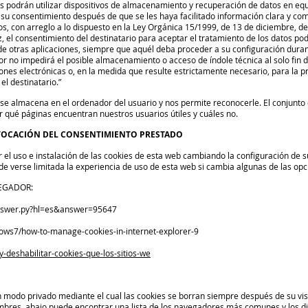
ios podrán utilizar dispositivos de almacenamiento y recuperación de datos en equ
u consentimiento después de que se les haya facilitado información clara y compl
tos, con arreglo a lo dispuesto en la Ley Orgánica 15/1999, de 13 de diciembre, 
 el consentimiento del destinatario para aceptar el tratamiento de los datos podr
 otras aplicaciones, siempre que aquél deba proceder a su configuración durant
ior no impedirá el posible almacenamiento o acceso de índole técnica al solo fin 
es electrónicas o, en la medida que resulte estrictamente necesario, para la pre
l destinatario.”
e almacena en el ordenador del usuario y nos permite reconocerle. El conjunto 
 qué páginas encuentran nuestros usuarios útiles y cuáles no.
EVOCACIÓN DEL CONSENTIMIENTO PRESTADO
el uso e instalación de las cookies de esta web cambiando la configuración de 
de verse limitada la experiencia de uso de esta web si cambia algunas de las op
EGADOR:
answer.py?hl=es&answer=95647
dows7/how-to-manage-cookies-in-internet-explorer-9
-y-deshabilitar-cookies-que-los-sitios-we
modo privado mediante el cual las cookies se borran siempre después de su vi
bres, abajo puede encontrar una lista de los navegadores más comunes y los d