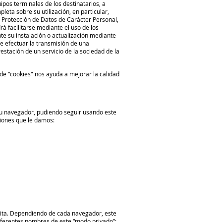
ipos terminales de los destinatarios, a
eta sobre su utilización, en particular,
de Protección de Datos de Carácter Personal,
á facilitarse mediante el uso de los
e su instalación o actualización mediante
de efectuar la transmisión de una
stación de un servicio de la sociedad de la
de "cookies" nos ayuda a mejorar la calidad
su navegador, pudiendo seguir usando este
ciones que le damos:
sita. Dependiendo de cada navegador, este
iferentes nombres de este “modo privado”: