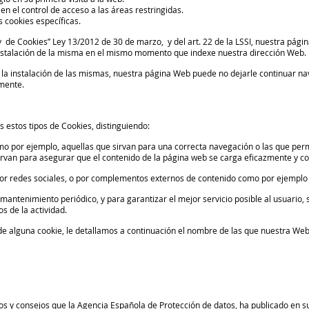
n el control de acceso a las áreas restringidas.
 cookies específicas.
 de Cookies” Ley 13/2012 de 30 de marzo, y del art. 22 de la LSSI, nuestra págin
 instalación de la misma en el mismo momento que indexe nuestra dirección Web.
 la instalación de las mismas, nuestra página Web puede no dejarle continuar n
mente.
 estos tipos de Cookies, distinguiendo:
o por ejemplo, aquellas que sirvan para una correcta navegación o las que permi
 sirvan para asegurar que el contenido de la página web se carga eficazmente y c
 por redes sociales, o por complementos externos de contenido como por ejemplo
e mantenimiento periódico, y para garantizar el mejor servicio posible al usuari
os de la actividad.
n de alguna cookie, le detallamos a continuación el nombre de las que nuestra Web 
os y consejos que la Agencia Española de Protección de datos, ha publicado en su