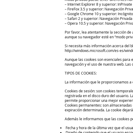
– Internet Explorer 8 y superior: InPrivate
– FireFox 3.5 y superior: Navegación Priv
– Google Chrome 10 y superior: Incógnito
– Safari 2 y superior: Navegación Privada
– Opera 10.5 y superior: Navegación Priv
Por favor, lea atentamente la sección d
aunque su navegador esté en “modo privad
Si necesita más información acerca del b
http://windows.microsoft.com/es-es/windo
Aunque las cookies son esenciales para el
navegación y el uso de nuestra web. Las c
TIPOS DE COOKIES:
La información que le proporcionamos a c
Cookies de sesión: son cookies temporal
registrada en el disco duro del usuario. L
permite proporcionar una mejor experienc
Cookies permanentes: son almacenadas en
expiración determinada. La cookie dejará 
Además le informamos que las cookies pe
Fecha y hora de la última vez que el usuar
Diseño de contenido que el usuario escog