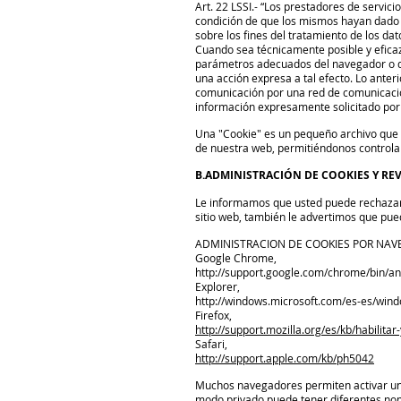
Art. 22 LSSI.- “Los prestadores de servic
condición de que los mismos hayan dado s
sobre los fines del tratamiento de los da
Cuando sea técnicamente posible y eficaz,
parámetros adecuados del navegador o de
una acción expresa a tal efecto. Lo anter
comunicación por una red de comunicacion
información expresamente solicitado por e
Una "Cookie" es un pequeño archivo que s
de nuestra web, permitiéndonos controlar
B.ADMINISTRACIÓN DE COOKIES Y R
Le informamos que usted puede rechazar 
sitio web, también le advertimos que pue
ADMINISTRACION DE COOKIES POR NAV
Google Chrome,
http://support.google.com/chrome/bin/
Explorer,
http://windows.microsoft.com/es-es/win
Firefox,
http://support.mozilla.org/es/kb/habilitar
Safari,
http://support.apple.com/kb/ph5042
Muchos navegadores permiten activar un 
modo privado puede tener diferentes nom