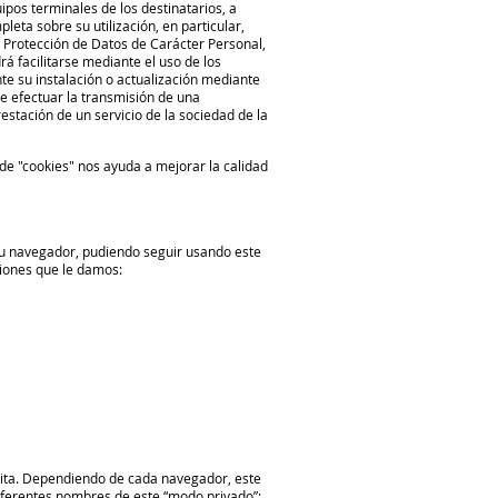
ipos terminales de los destinatarios, a
eta sobre su utilización, en particular,
de Protección de Datos de Carácter Personal,
á facilitarse mediante el uso de los
e su instalación o actualización mediante
de efectuar la transmisión de una
stación de un servicio de la sociedad de la
de "cookies" nos ayuda a mejorar la calidad
su navegador, pudiendo seguir usando este
ciones que le damos:
sita. Dependiendo de cada navegador, este
iferentes nombres de este “modo privado”: