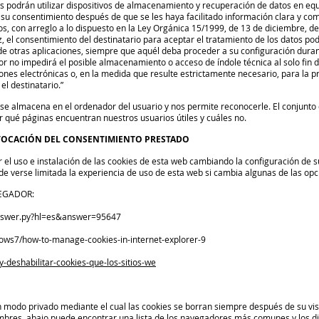
ios podrán utilizar dispositivos de almacenamiento y recuperación de datos en equ
u consentimiento después de que se les haya facilitado información clara y compl
tos, con arreglo a lo dispuesto en la Ley Orgánica 15/1999, de 13 de diciembre, 
 el consentimiento del destinatario para aceptar el tratamiento de los datos podr
 otras aplicaciones, siempre que aquél deba proceder a su configuración durant
ior no impedirá el posible almacenamiento o acceso de índole técnica al solo fin 
es electrónicas o, en la medida que resulte estrictamente necesario, para la pre
l destinatario.”
e almacena en el ordenador del usuario y nos permite reconocerle. El conjunto 
 qué páginas encuentran nuestros usuarios útiles y cuáles no.
EVOCACIÓN DEL CONSENTIMIENTO PRESTADO
el uso e instalación de las cookies de esta web cambiando la configuración de 
de verse limitada la experiencia de uso de esta web si cambia algunas de las op
EGADOR:
answer.py?hl=es&answer=95647
dows7/how-to-manage-cookies-in-internet-explorer-9
-y-deshabilitar-cookies-que-los-sitios-we
modo privado mediante el cual las cookies se borran siempre después de su vi
bres, abajo puede encontrar una lista de los navegadores más comunes y los d