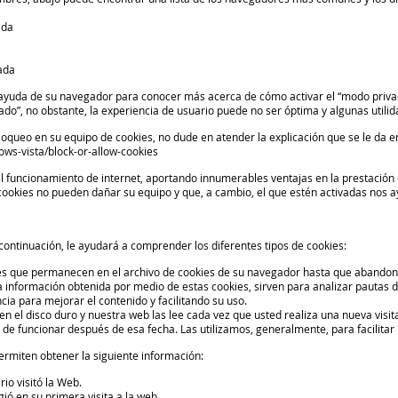
ada
ada
e ayuda de su navegador para conocer más acerca de cómo activar el “modo priva
o”, no obstante, la experiencia de usuario puede no ser óptima y algunas utili
loqueo en su equipo de cookies, no dude en atender la explicación que se le da 
ws-vista/block-or-allow-cookies
 funcionamiento de internet, aportando innumerables ventajas en la prestación de 
ookies no pueden dañar su equipo y que, a cambio, el que estén activadas nos ayu
ontinuación, le ayudará a comprender los diferentes tipos de cookies:
es que permanecen en el archivo de cookies de su navegador hasta que abandon
a información obtenida por medio de estas cookies, sirven para analizar pautas de
ia para mejorar el contenido y facilitando su uso.
 el disco duro y nuestra web las lee cada vez que usted realiza una nueva vis
de funcionar después de esa fecha. Las utilizamos, generalmente, para facilitar 
rmiten obtener la siguiente información:
io visitó la Web.
ió en su primera visita a la web.