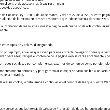
n el control de acceso a las áreas restringidas.
 cookies específicas.
 de Cookies” Ley 13/2012 de 30 de marzo, y del art. 22 de la LSSI, nuestra págin
 instalación de la misma en el mismo momento que indexe nuestra dirección Web.
 la instalación de las mismas, nuestra página Web puede no dejarle continuar n
mente.
 estos tipos de Cookies, distinguiendo:
o por ejemplo, aquellas que sirvan para una correcta navegación o las que permi
 sirvan para asegurar que el contenido de la página web se carga eficazmente y c
 por redes sociales, o por complementos externos de contenido como por ejemplo
e mantenimiento periódico, y para garantizar el mejor servicio posible al usuari
os de la actividad.
n de alguna cookie, le detallamos a continuación el nombre de las que nuestra Web 
os y consejos que la Agencia Española de Protección de datos, ha publicado en su